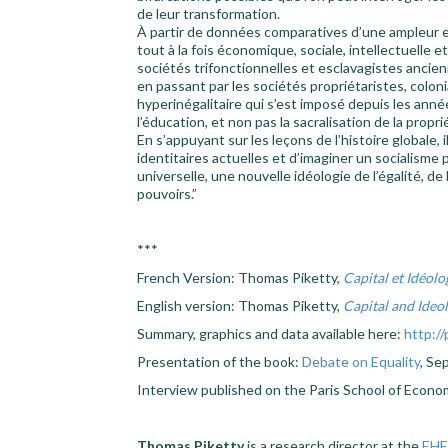
de leur transformation.
À partir de données comparatives d’une ampleur et
tout à la fois économique, sociale, intellectuelle et
sociétés trifonctionnelles et esclavagistes ancie
en passant par les sociétés propriétaristes, colon
hyperinégalitaire qui s’est imposé depuis les anné
l’éducation, et non pas la sacralisation de la pro
En s’appuyant sur les leçons de l’histoire globale, 
identitaires actuelles et d’imaginer un socialisme p
universelle, une nouvelle idéologie de l’égalité, de
pouvoirs.”
***
French Version: Thomas Piketty,
Capital et Idéolo
English version: Thomas Piketty,
Capital and Ideo
Summary, graphics and data available here:
http://
Presentation of the book:
Debate on Equality
, Se
Interview published on the Paris School of Econom
Thomas Piketty
is a research director at the
EHE