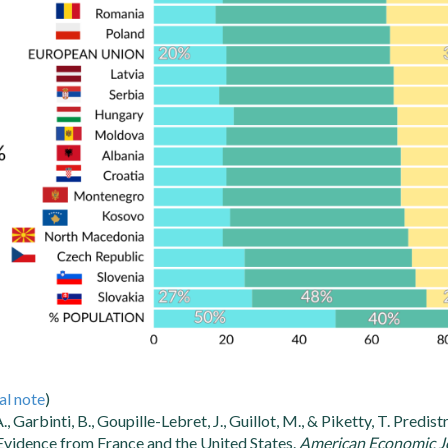
al note
)
., Garbinti, B., Goupille-Lebret, J., Guillot, M., & Piketty, T. Predist
 Evidence from France and the United States.
American Economic Jo