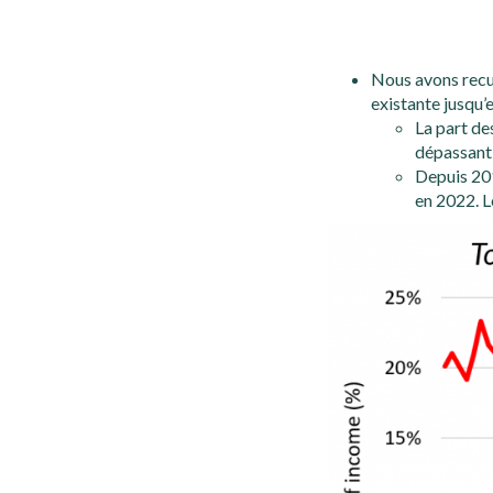
Nous avons recue
existante jusqu’
La part de
dépassant 
Depuis 201
en 2022. L