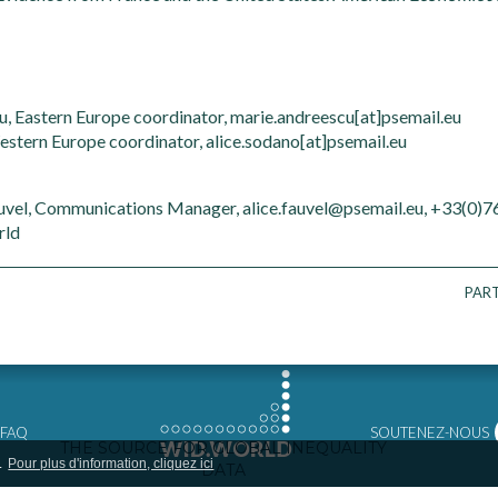
, Eastern Europe coordinator, marie.andreescu[at]psemail.eu
estern Europe coordinator, alice.sodano[at]psemail.eu
auvel, Communications Manager, alice.fauvel@psemail.eu, +33(0)
rld
PAR
FAQ
SOUTENEZ-NOUS
.
Pour plus d'information, cliquez ici