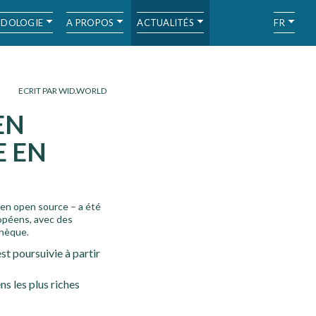
DOLOGIE
A PROPOS
ACTUALITÉS
FR
ECRIT PAR WID.WORLD
EN
E EN
 en open source – a été
opéens, avec des
chèque.
st poursuivie à partir
ns les plus riches