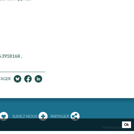
763918168 ,
TAGER
SUIVEZ-NOUS
PARTAGER
Ok
MENTIONS LÉGALES