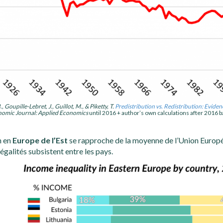
., Goupille-Lebret, J., Guillot, M., & Piketty, T.
Predistribution vs. Redistribution: Evide
nomic Journal: Applied Economics
until 2016 + author’s own calculations after 2016 b
n en
Europe de l’Est
se rapproche de la moyenne de l’Union Europ
égalités subsistent entre les pays.