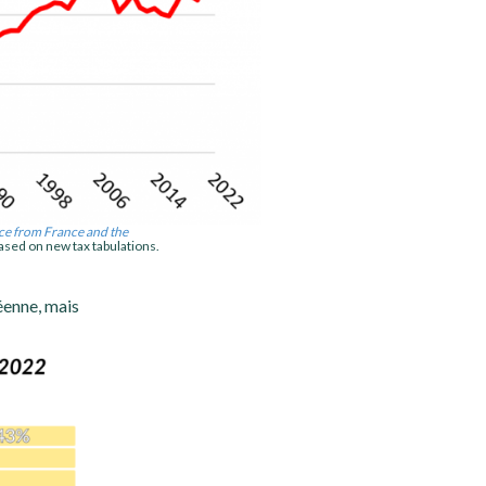
nce from France and the
ased on new tax tabulations.
éenne, mais