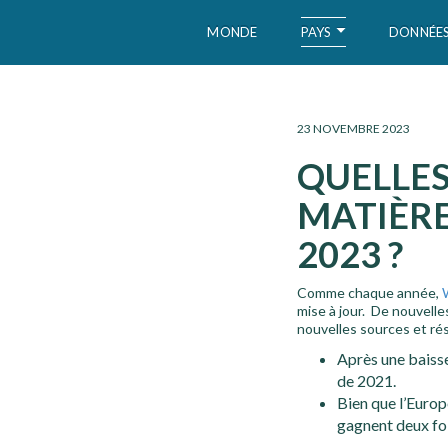
PAYS
MONDE
DONNÉE
WID – World Inequality Database
23 NOVEMBRE 2023
QUELLES
MATIÈRE
2023 ?
Comme chaque année,
mise à jour. De nouvell
nouvelles sources et rés
Après une baisse
de 2021.
Bien que l’Europ
gagnent deux foi