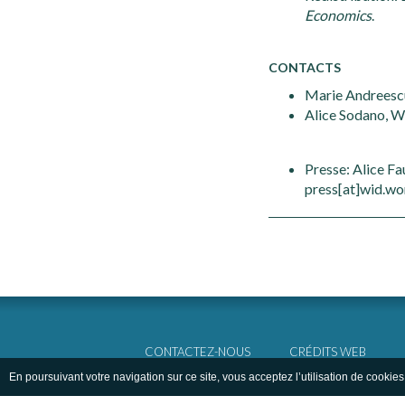
Economics
.
CONTACTS
Marie Andreescu
Alice Sodano, W
Presse: Alice F
press[at]wid.wo
CONTACTEZ-NOUS
CRÉDITS WEB
En poursuivant votre navigation sur ce site, vous acceptez l’utilisation de cookies