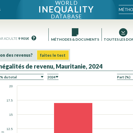
WORLD
INEQUALITY
MÉTHO
S
DATABASE
AR ADULTE
9 901€
MÉTHODES & DOCUMENTS
TOUTES LES DO
ion des revenus?
faites le test
Inégalités de revenu, Mauritanie, 2024
ON
20
17.5
15
N
12.5