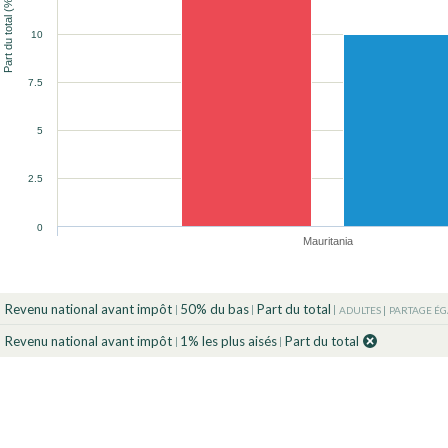
Part du total (%)
10
90
90
90
90
90
100
100
100
100
100
90
90
100
100
7.5
5
2.5
0
Mauritania
Revenu national avant impôt
50% du bas
Part du total
ADULTES
PARTAGE ÉG
Revenu national avant impôt
1% les plus aisés
Part du total