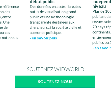
débat public
indépend
niveau
e référence
Des données en accès libre, des
Plus de 10
ion des
outils de visualisation grand
publiant da
, entre
public et une méthodologie
revues scie
s. Une
transparente destinées aux
70 pays rép
ue de
chercheurs, à la société civile et
continents.
ources
au monde politique.
entièremen
es nationaux
› en savoir plus
publics ou à
› en savoi
SOUTENEZ WID.WORLD
SOUTENEZ-NOUS