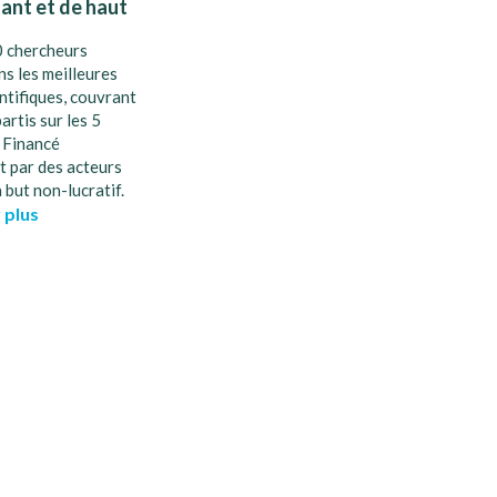
ant et de haut
0 chercheurs
ns les meilleures
ntifiques, couvrant
artis sur les 5
 Financé
t par des acteurs
 but non-lucratif.
r plus