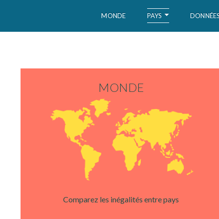
PAYS
MONDE
DONNÉE
WID – World Inequality Database
MONDE
Comparez les inégalités entre pays