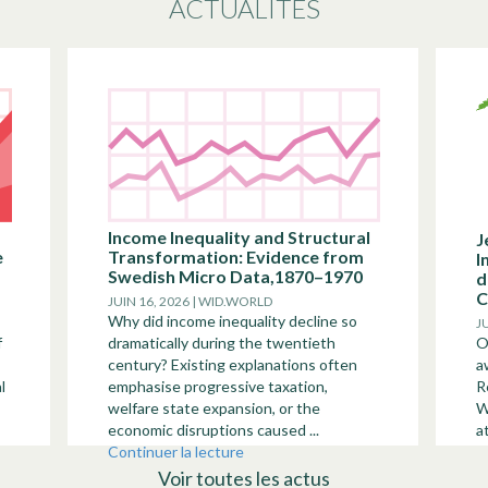
ACTUALITÉS
Income Inequality and Structural
J
e
Transformation: Evidence from
I
Swedish Micro Data,1870–1970
d
C
JUIN 16, 2026 | WID.WORLD
Why did income inequality decline so
J
f
dramatically during the twentieth
O
century? Existing explanations often
a
l
emphasise progressive taxation,
R
welfare state expansion, or the
W
economic disruptions caused ...
a
Continuer la lecture
Voir toutes les actus