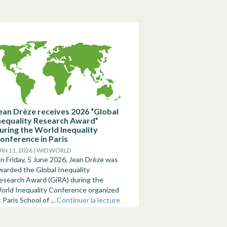
ean Drèze receives 2026 “Global
nequality Research Award”
uring the World Inequality
onference in Paris
UIN 11, 2026 | WID.WORLD
n Friday, 5 June 2026, Jean Drèze was
warded the Global Inequality
esearch Award (GiRA) during the
orld Inequality Conference organized
t Paris School of ...
Continuer la lecture