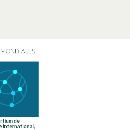
S MONDIALES
rtium de
 international,