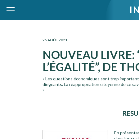
I
WID – World Inequality Database
26 AOÛT 2021
NOUVEAU LIVRE: 
L’ÉGALITÉ”, DE T
« Les questions économiques sont trop importantes
dirigeants. La réappropriation citoyenne de ce sav
»
RESU
En présentan
dans les soc