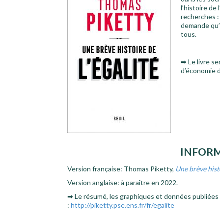
l’histoire de 
recherches : 
demande qu’à
tous.
➡ Le livre se
d’économie d
INFORM
Version française: Thomas Piketty,
Une brève histo
Version anglaise: à paraître en 2022.
➡ Le résumé, les graphiques et données publiées d
:
http://piketty.pse.ens.fr/fr/egalite