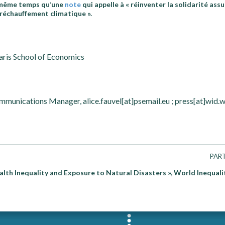
n même temps qu’une
note
qui appelle à « réinventer la solidarité assu
 réchauffement climatique ».
ris School of Economics
mmunications Manager, alice.fauvel[at]psemail.eu ; press[at]wid.
PAR
alth Inequality and Exposure to Natural Disasters », World Inequal