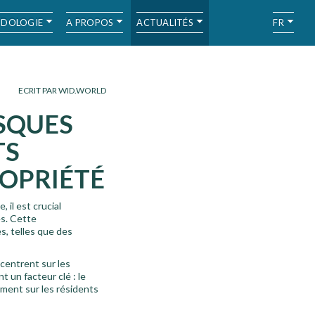
DOLOGIE
A PROPOS
ACTUALITÉS
FR
ECRIT PAR WID.WORLD
ISQUES
TS
ROPRIÉTÉ
il est crucial
es. Cette
s, telles que des
ncentrent sur les
 un facteur clé : le
ement sur les résidents