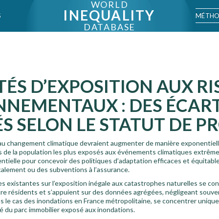
WORLD
INEQUALITY
MÉTHO
S
DATABASE
TÉS D’EXPOSITION AUX R
NNEMENTAUX : DES ÉCAR
 SELON LE STATUT DE P
 au changement climatique devraient augmenter de manière exponentielle, 
ts de la population les plus exposés aux événements climatiques extrêm
ielle pour concevoir des politiques d’adaptation efficaces et équitable
ocalement ou des subventions à l’assurance.
s existantes sur l’exposition inégale aux catastrophes naturelles se co
re résidents et s’appuient sur des données agrégées, négligeant souvent
ns le cas des inondations en France métropolitaine, se concentrer uniqu
tié du parc immobilier exposé aux inondations.