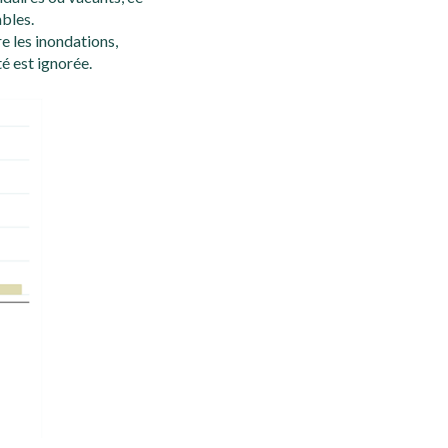
ables.
re les inondations,
té est ignorée.