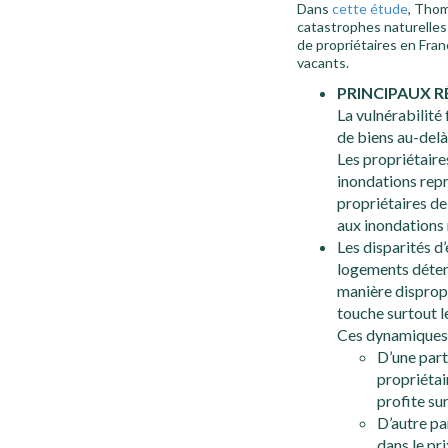
Dans
cette étude
, Thom
catastrophes naturelles 
de propriétaires en Fran
vacants.
PRINCIPAUX R
La vulnérabilité
de biens au-delà
Les propriétaire
inondations rep
propriétaires de
aux inondations 
Les disparités d
logements détenu
manière dispropo
touche surtout le
Ces dynamiques d
D’une part
propriétai
profite su
D’autre pa
dans le pr