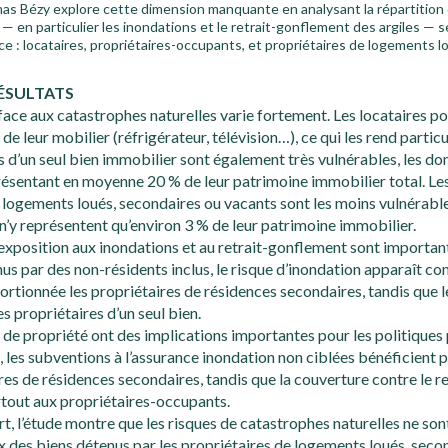
as Bézy explore cette dimension manquante en analysant la répartition
— en particulier les inondations et le retrait-gonflement des argiles — s
ce : locataires, propriétaires-occupants, et propriétaires de logements 
ÉSULTATS
 face aux catastrophes naturelles varie fortement. Les locataires 
 de leur mobilier (réfrigérateur, télévision…), ce qui les rend parti
s d’un seul bien immobilier sont également très vulnérables, les d
résentant en moyenne 20 % de leur patrimoine immobilier total. L
 logements loués, secondaires ou vacants sont les moins vulnérab
n’y représentent qu’environ 3 % de leur patrimoine immobilier.
’exposition aux inondations et au retrait-gonflement sont importante
s par des non-résidents inclus, le risque d’inondation apparaît c
rtionnée les propriétaires de résidences secondaires, tandis que 
s propriétaires d’un seul bien.
e propriété ont des implications importantes pour les politiques 
, les subventions à l’assurance inondation non ciblées bénéficient 
res de résidences secondaires, tandis que la couverture contre le 
rtout aux propriétaires-occupants.
rt, l’étude montre que les risques de catastrophes naturelles ne so
ix des biens détenus par les propriétaires de logements loués, seco