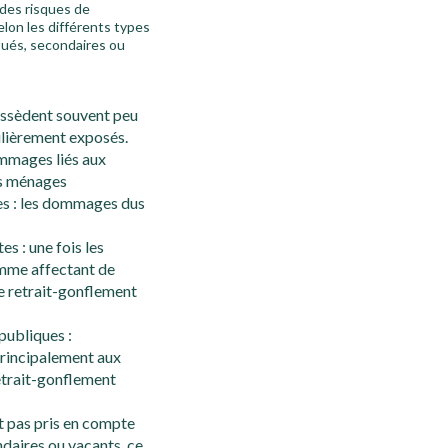
 des risques de
elon les différents types
loués, secondaires ou
possèdent souvent peu
culièrement exposés.
ommages liés aux
es ménages
les : les dommages dus
s : une fois les
omme affectant de
le retrait-gonflement
publiques :
principalement aux
retrait-gonflement
nt pas pris en compte
ndaires ou vacants, ce