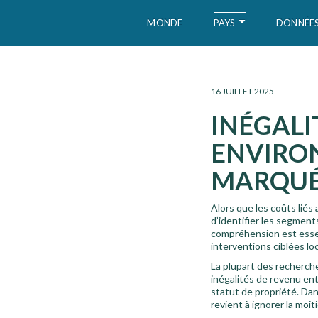
PAYS
MONDE
DONNÉE
WID – World Inequality Database
16 JUILLET 2025
INÉGALI
ENVIRO
MARQUÉS
Alors que les coûts liés
d’identifier les segmen
compréhension est essent
interventions ciblées l
La plupart des recherche
inégalités de revenu ent
statut de propriété. Da
revient à ignorer la moi