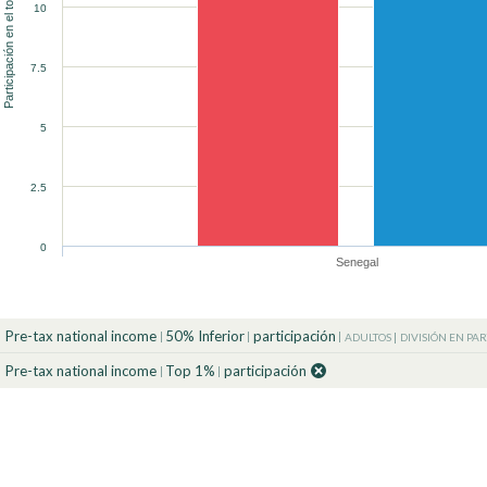
Participación en el total (%)
10
90
90
90
90
90
100
100
100
100
100
7.5
90
90
100
100
5
2.5
0
Senegal
Pre-tax national income
50% Inferior
participación
ADULTOS
DIVISIÓN EN PA
Pre-tax national income
Top 1%
participación