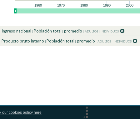
1960
1970
1980
1990
2000
Ingreso nacional
Población total
promedio
ADULTOS
INDIVIDUOS
Producto bruto interno
Población total
promedio
ADULTOS
INDIVIDUOS
k our cookies policy here
HACER