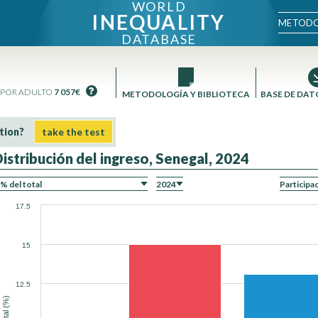
WORLD
INEQUALITY
METODO
DATABASE
 POR ADULTO
7 057€
METODOLOGÍA Y BIBLIOTECA
BASE DE DAT
tion?
take the test
Distribución del ingreso, Senegal, 2024
ÓN
17.5
15
12.5