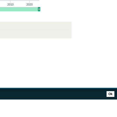
2010
2020
Ok
 UNA DONACIÓN
SÍGANOS