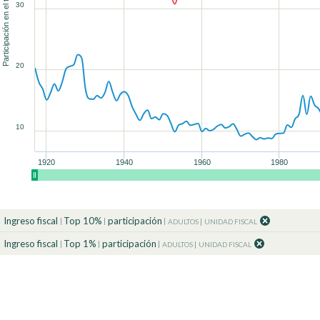
Participación en el total (%)
30
90
90
90
90
90
100
100
100
100
100
90
90
100
100
20
10
1920
1940
1960
1980
Ingreso fiscal
Top 10%
participación
ADULTOS
UNIDAD FISCAL
Ingreso fiscal
Top 1%
participación
ADULTOS
UNIDAD FISCAL