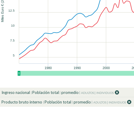
Miles Euro € (2025)
12.5
90
90
90
90
90
100
100
100
100
100
90
90
100
100
10
7.5
5
1980
1990
2000
2
Ingreso nacional
Población total
promedio
ADULTOS
INDIVIDUOS
Producto bruto interno
Población total
promedio
ADULTOS
INDIVIDUOS