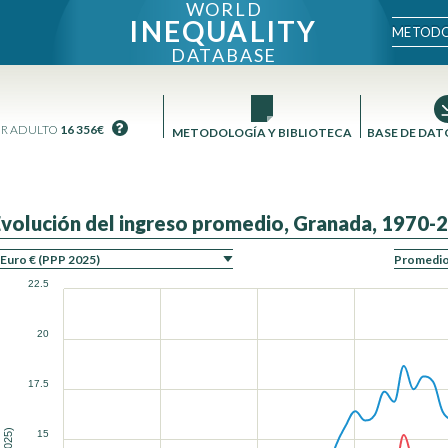
WORLD
INEQUALITY
METODO
DATABASE
OR ADULTO
16 356€
METODOLOGÍA Y BIBLIOTECA
BASE DE DAT
Evolución del ingreso promedio, Granada, 1970-
ÓN
22.5
20
17.5
15