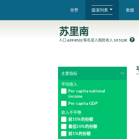
国家列表
世界
数据
WID – World Inequality Database
苏里南
人口
639 850
|
每名成人国民收入
19 512€
主要指标
选择一项指标
选择一项指标
选择一项指标
选择一项指标
选择一项指标
选择一项指标
选择一项指标
DECOMPOSE IT
DECOMPOSE IT
DECOMPOSE IT
DECOMPOSE IT
DECOMPOSE IT
DECOMPOSE IT
DECOMPOSE IT
海峡群岛
East Asia (MER)
平均收入
变量类型
人口
上一页
上一页
上一页
上一页
上一页
上一页
上一页
上一页
上一页
上一页
上一页
上一页
上一页
上一页
上一页
上一页
上一页
上一页
上一页
上一页
上一页
上一页
上一页
上一页
上一页
上一页
上一页
上一页
上一页
上一页
上一页
上一页
上一页
上一页
上一页
National carbon footprint
Personal carbon footprint
Per capita national
国民收入
市值国民财富
纳税主体收入
个人净财富
被雇人口
瑞士
East Asia (PPP)
选择百分位数
选择百分位数
选择百分位数
选择百分位数
选择百分位数
[beta]
(all sectors)
income
选择百分位数
选择百分位数
主要
主要
主要
主要
主要
个人化
个人化
个人化
个人化
个人化
国内生产总值
非营利净财富
税前要素收入
Data availability index
帕劳
Eastern Europe (MER)
Per capita GDP
主要
主要
个人化
个人化
National net imports
年龄段
前1%
前1%
前1%
前1%
前1%
收入不平等
carbon emissions [beta]
Labor share of total gross
市场汇率, 人民币对本地货
个人净财富
稅前国民收入
托克劳
Eastern Europe (PPP)
前1%
前1%
前10%的份额
domesic product at factor-
币
下9%
下9%
下9%
下9%
下9%
National territorial
price
最低50%的份额
私人净财富
税后国民收入
纽埃
Europe (MER)
CONVERSION RATES
emissions [beta]
下9%
下9%
市场汇率, 欧元对本地货币
前1%的份额
前10%
前10%
前10%
前10%
前10%
Capital share of total