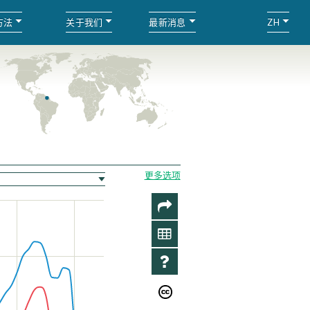
方法
关于我们
最新消息
ZH
更多选项
分
享
数
据
资
料