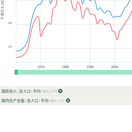
千 欧元 € (2025)
90
90
90
90
90
100
100
100
100
100
90
90
20
100
100
15
1970
1980
1990
2000
国民收入
总人口
平均
成人
个人
国内生产总值
总人口
平均
成人
个人