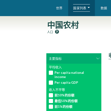
国家列表
世界
数据
WID – World Inequality Database
中国农村
人口
主要指标
选择一项指标
选择一项指标
选择一项指标
选择一项指标
选择一项指标
选择一项指标
选择一项指标
DECOMPOSE IT
DECOMPOSE IT
DECOMPOSE IT
DECOMPOSE IT
DECOMPOSE IT
DECOMPOSE IT
DECOMPOSE IT
海峡群岛
East Asia (MER)
平均收入
变量类型
人口
上一页
上一页
上一页
上一页
上一页
上一页
上一页
上一页
上一页
上一页
上一页
上一页
上一页
上一页
上一页
上一页
上一页
上一页
上一页
上一页
上一页
上一页
上一页
上一页
上一页
上一页
上一页
上一页
上一页
上一页
上一页
上一页
上一页
上一页
上一页
National carbon footprint
Personal carbon footprint
Per capita national
国民收入
市值国民财富
纳税主体收入
个人净财富
被雇人口
瑞士
East Asia (PPP)
选择百分位数
选择百分位数
选择百分位数
选择百分位数
选择百分位数
[beta]
(all sectors)
income
选择百分位数
选择百分位数
主要
主要
主要
主要
主要
个人化
个人化
个人化
个人化
个人化
国内生产总值
非营利净财富
税前要素收入
Data availability index
帕劳
Eastern Europe (MER)
Per capita GDP
主要
主要
个人化
个人化
National net imports
年龄段
前1%
前1%
前1%
前1%
前1%
收入不平等
carbon emissions [beta]
Labor share of total gross
市场汇率, 人民币对本地货
个人净财富
稅前国民收入
托克劳
Eastern Europe (PPP)
前1%
前1%
前10%的份额
domesic product at factor-
币
下9%
下9%
下9%
下9%
下9%
National territorial
price
最低50%的份额
私人净财富
税后国民收入
纽埃
Europe (MER)
CONVERSION RATES
emissions [beta]
下9%
下9%
市场汇率, 欧元对本地货币
前1%的份额
前10%
前10%
前10%
前10%
前10%
Capital share of total