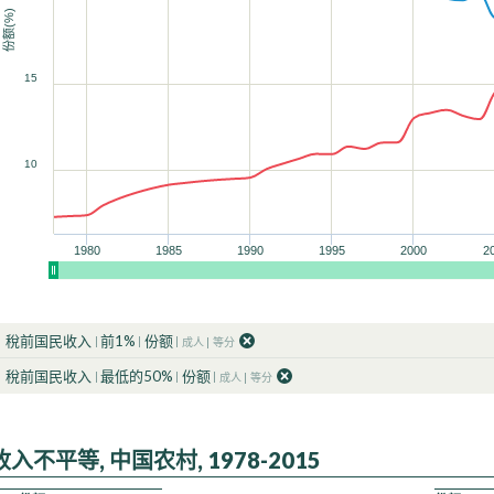
份额(%)
90
90
90
90
90
100
100
100
100
100
15
90
90
100
100
10
1980
1985
1990
1995
2000
2
稅前国民收入
前1%
份额
成人
等分
稅前国民收入
最低的50%
份额
成人
等分
收入不平等, 中国农村, 1978-2015