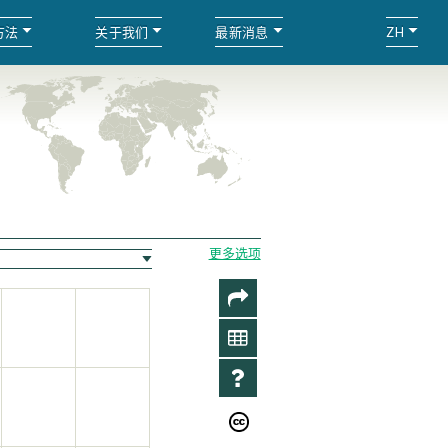
方法
关于我们
最新消息
ZH
更多选项
分
享
数
据
资
料