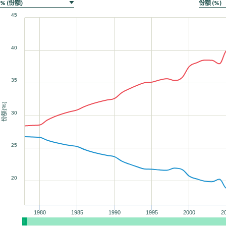
45
40
35
份额(%)
30
90
90
90
90
90
100
100
100
100
100
90
90
100
100
25
20
1980
1985
1990
1995
2000
2